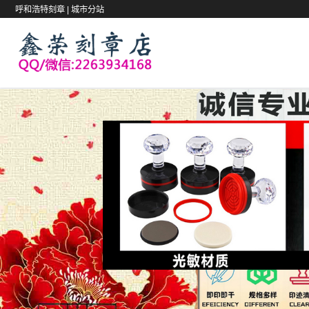
呼和浩特刻章 |
城市分站