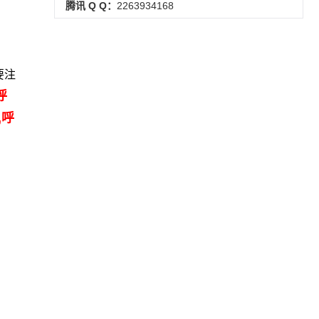
腾讯 Q Q：
2263934168
要注
呼
,呼