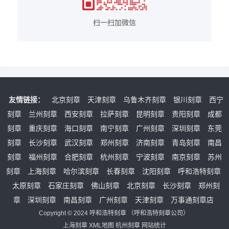
扫一扫加微信
友情链接：
北京刻章
天津刻章
乌鲁木齐刻章
银川刻章
西宁
刻章
兰州刻章
西安刻章
拉萨刻章
昆明刻章
贵阳刻章
成都
刻章
重庆刻章
海口刻章
南宁刻章
广州刻章
深圳刻章
东莞
刻章
长沙刻章
武汉刻章
郑州刻章
济南刻章
青岛刻章
南昌
刻章
福州刻章
合肥刻章
杭州刻章
宁波刻章
南京刻章
苏州
刻章
上海刻章
哈尔滨刻章
长春刻章
沈阳刻章
呼和浩特刻章
太原刻章
石家庄刻章
佛山刻章
北京刻章
长沙刻章
郑州刻
章
深圳刻章
南昌刻章
广州刻章
天津刻章
万事通刻章店
Copyright © 2024
呼和浩特刻章
（
呼和浩特刻章公司
）
上海刻章
XML地图
杭州刻章
网站统计