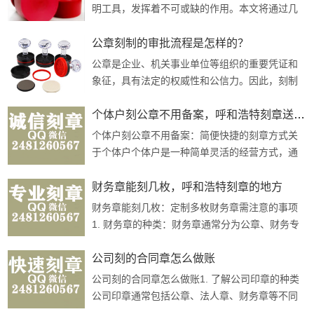
明工具，发挥着不可或缺的作用。本文将通过几
个具体的应用案例，探讨刻章在公共事业中的实
际应用和价值。一、政府部门公章的权···
公章刻制的审批流程是怎样的？
公章是企业、机关事业单位等组织的重要凭证和
象征，具有法定的权威性和公信力。因此，刻制
公章需要经过严格的审批流程，以确保其合法
性、规范性和安全性。本文将详细介绍刻···
个体户刻公章不用备案，呼和浩特刻章送货上门
个体户刻公章不用备案：简便快捷的刻章方式关
于个体户个体户是一种简单灵活的经营方式，通
常指个人独资经营的企业形式，不需要注册资
本，经营者以个人名义从事工商业活动。···
财务章能刻几枚，呼和浩特刻章的地方
财务章能刻几枚：定制多枚财务章需注意的事项
1. 财务章的种类：财务章通常分为公章、财务专
用章和发票专用章等。不同类型的财务章用途不
同，需要根据实际需要选择。2. 定制···
公司刻的合同章怎么做账
公司刻的合同章怎么做账1. 了解公司印章的种类
公司印章通常包括公章、法人章、财务章等不同
种类。在进行帐务处理时，需要根据公司章程及